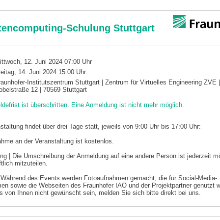
encomputing-Schulung Stuttgart
ittwoch, 12. Juni 2024 07:00 Uhr
reitag, 14. Juni 2024 15:00 Uhr
raunhofer-Institutszentrum Stuttgart | Zentrum für Virtuelles Engineering ZVE |
obelstraße 12 | 70569 Stuttgart
defrist ist überschritten. Eine Anmeldung ist nicht mehr möglich.
staltung findet über drei Tage statt, jeweils von 9:00 Uhr bis 17:00 Uhr:
ahme an der Veranstaltung ist kostenlos.
g | Die Umschreibung der Anmeldung auf eine andere Person ist jederzeit m
tlich mitzuteilen.
| Während des Events werden Fotoaufnahmen gemacht, die für Social-Media-
n sowie die Webseiten des Fraunhofer IAO und der Projektpartner genutzt 
es von Ihnen nicht gewünscht sein, melden Sie sich bitte direkt bei uns.