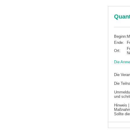
Quant
Beginn:
M
Ende:
F
F
Ort:
N
Die Anmel
Die Veran
Die Teiln
Ummeldun
und schrif
Hinweis 
Maßnahme
Sollte di